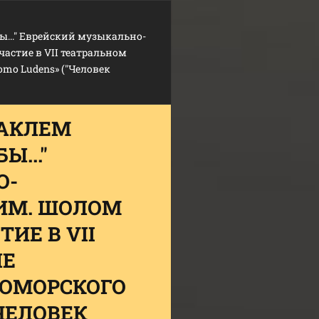
бы..." Еврейский музыкально-
астие в VII театральном
mo Ludens» ("Человек
ТАКЛЕМ
Ы..."
О-
ИМ. ШОЛОМ
ИЕ В VII
ЛЕ
ОМОРСКОГО
"ЧЕЛОВЕК