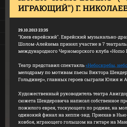
ИГРАЮЩИЙ") Г. НИКОЛАЕВ
29.10.2013 23:35
"Киев еврейский". Еврейский музыкально-дра
Шолом-Алейхема принял участие в 7 театрал
международного Черноморского клуба «Homo L
Театр представил спектакль
«Небоскребы, неб
мелодраму по мотивам пьесы Виктора Шенде
Гольдинер», главных героев сыграли
Юлия и А
Художественный руководитель театра Авигдо
сюжета Шендеровича написал собственное пр
пожилого еврея, тоскующего по родине, на мо
одинокий финал на хеппи-энд. Приехав в Нью
ковбоя, играющего голышом на гитаре на Ман