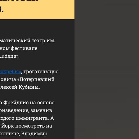
.
матический театр им.
ьном фестивале
udens».
оскребы»
, трогательную
ровича «Потерпевший
лексей Кубины
.
р Фрейдлис на основе
оизведение, заменив
лодого иммигранта. А
-Йорк посмотреть на
хэттене, Владимир