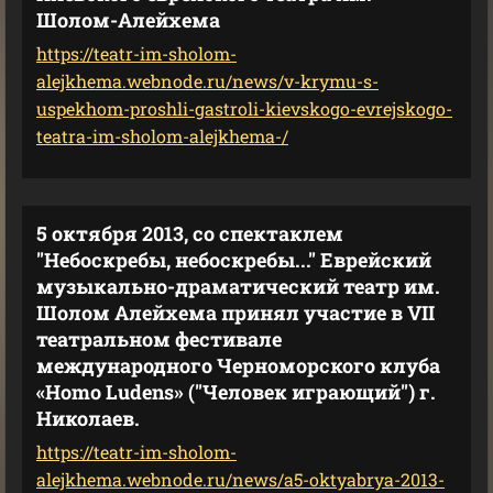
Шолом-Алейхема
https://teatr-im-sholom-
alejkhema.webnode.ru/news/v-krymu-s-
uspekhom-proshli-gastroli-kievskogo-evrejskogo-
teatra-im-sholom-alejkhema-/
5 октября 2013, со спектаклем
"Небоскребы, небоскребы..." Еврейский
музыкально-драматический театр им.
Шолом Алейхема принял участие в VII
театральном фестивале
международного Черноморского клуба
«Homo Ludens» ("Человек играющий") г.
Николаев.
https://teatr-im-sholom-
alejkhema.webnode.ru/news/a5-oktyabrya-2013-