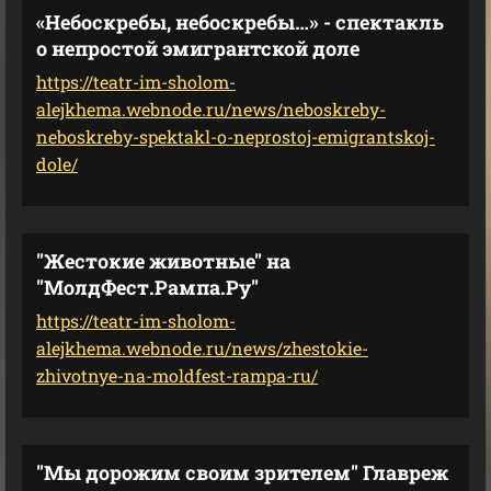
«Небоскребы, небоскребы…» - спектакль
о непростой эмигрантской доле
https://teatr-im-sholom-
alejkhema.webnode.ru/news/neboskreby-
neboskreby-spektakl-o-neprostoj-emigrantskoj-
dole/
"Жестокие животные" на
"МолдФест.Рампа.Ру"
https://teatr-im-sholom-
alejkhema.webnode.ru/news/zhestokie-
zhivotnye-na-moldfest-rampa-ru/
"Мы дорожим своим зрителем" Главреж