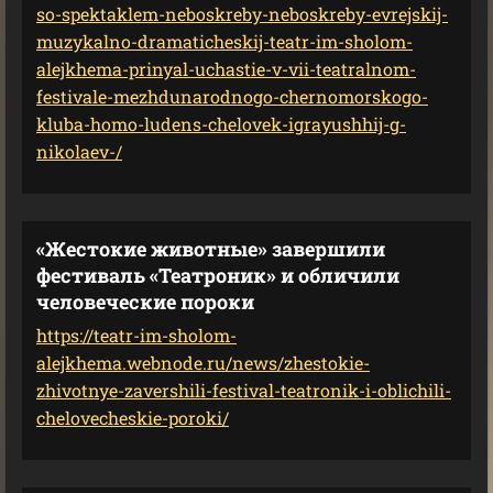
so-spektaklem-neboskreby-neboskreby-evrejskij-
muzykalno-dramaticheskij-teatr-im-sholom-
alejkhema-prinyal-uchastie-v-vii-teatralnom-
festivale-mezhdunarodnogo-chernomorskogo-
kluba-homo-ludens-chelovek-igrayushhij-g-
nikolaev-/
«Жестокие животные» завершили
фестиваль «Театроник» и обличили
человеческие пороки
https://teatr-im-sholom-
alejkhema.webnode.ru/news/zhestokie-
zhivotnye-zavershili-festival-teatronik-i-oblichili-
chelovecheskie-poroki/