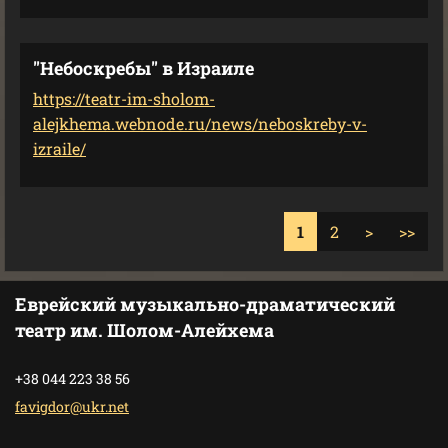
"Небоскребы" в Израиле
https://teatr-im-sholom-
alejkhema.webnode.ru/news/neboskreby-v-
izraile/
1
2
>
>>
Еврейский музыкально-драматический
театр им. Шолом-Алейхема
+38 044 223 38 56
favigdor
@ukr.net