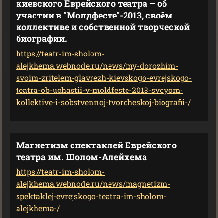
киевского Еврейского театра – об
участии в "Молдфесте"-2013, своём
коллективе и собственной творческой
биографии.
https://teatr-im-sholom-
alejkhema.webnode.ru/news/my-dorozhim-
svoim-zritelem-glavrezh-kievskogo-evrejskogo-
teatra-ob-uchastii-v-moldfeste-2013-svoyom-
kollektive-i-sobstvennoj-tvorcheskoj-biografii-/
Магнетизм спектаклей Еврейского
театра им. Шолом-Алейхема
https://teatr-im-sholom-
alejkhema.webnode.ru/news/magnetizm-
spektaklej-evrejskogo-teatra-im-sholom-
alejkhema-/