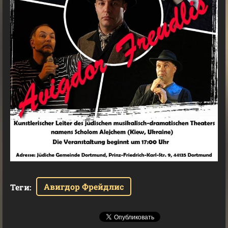
Авигдор Фрейдлис
Теги
: